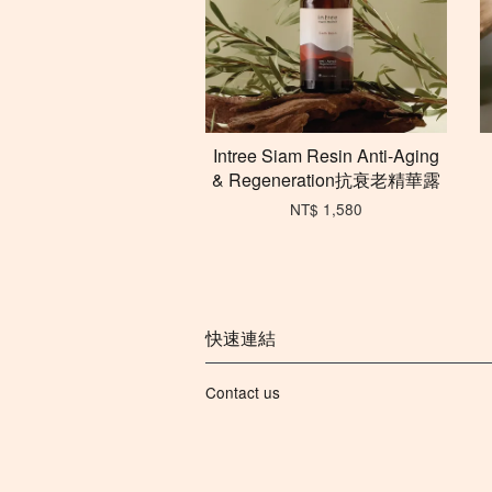
Intree Siam Resin Anti-Aging
& Regeneration抗衰老精華露
NT$ 1,580
快速連結
Contact us