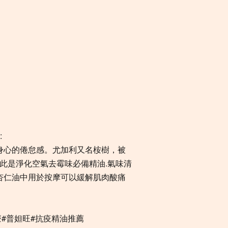
】
:
解身心的倦怠感。尤加利又名桉樹，被
此是淨化空氣去霉味必備精油.氣味清
甜杏仁油中用於按摩可以緩解肌肉酸痛
療#普妲旺#抗疫精油推薦