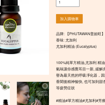
加入購物車
品牌: 【PHUTAWAN普妲旺
香味: 尤加利
尤加利精油 (Eucalyptus)
100%純單方精油,尤加利 精油
氣味讓你感覺耳目一新, 緩
譽為最天然的呼吸凈化器，因
香聞後精神愉快, 也可加到
等疲勞症狀
#精油#單方精油#尤加利#芳