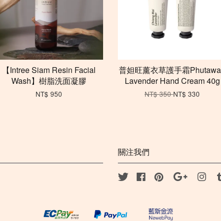
【Intree Siam Resin Facial
普妲旺薰衣草護手霜Phutawa
Wash】樹脂洗面凝膠
Lavender Hand Cream 40g
NT$ 950
NT$ 350
NT$ 330
關注我們
Twitter
Facebook
Pinterest
Google
Inst