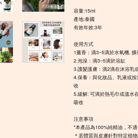
容量:15ml
產地:泰國
有效年效:3年
使用方式
1薰香：滴3~5滴於水氧機, 
2.泡澡：滴3~5滴於浴缸
3.護髮護膚：滴2滴在沐浴乳
4.保養：與化妝品、乳液或
收
5.緩解: 可滴於熱毛巾或溫
吸收
注意事項
*本產品為100%純精油，不
＊若體質與皮膚針對特定植物