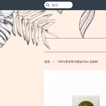
搜尋
›
首頁
100%草本單方精油15ml-尤加利