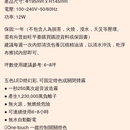
產品尺寸: Φ195mm x H145mm
電壓: 100~240V~50/60Hz
功率: 12W
保固:一年（不包含人為損害，火燒，浸水，天災等壓壞。
需有向普妲旺平臺購買購證資料或保固書）
建議每週一次內部清洗包養沉積精油漬，以清水沖洗，乾淨
布擦拭內部即可。
坪數使用建議參考: 6~8坪
五色LED燈幻彩, 可固定燈色或關閉煙霧
● 一秒250萬次超音波造霧
● 產生1,230,000萬負離子
● 無火源，無燃燒危險
● 可連續使用6~8小時
● 無水自動斷電
One-touch 一鑑控制開關燈色