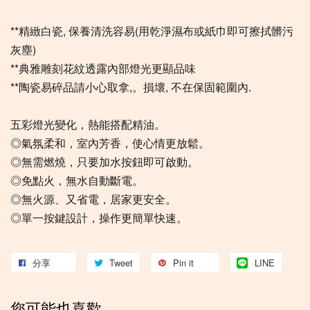
**精緻白瓷, 保養清洗容易(用乾淨濕布或紙巾即可擦拭髒污
灰塵)
**典雅雕刻花紋透露內部燈光更顯品味
**陶瓷易碎品請小心取拿,。損壞, 不在保固範圍內.
五彩燈光變化，熱能搭配精油。
◎氣氛柔和，室內芳香，使心情更放鬆。
◎無需燃燒，只要加水按鈕即可啟動。
◎免點火，無水自動斷電。
◎無火源、又省電，居家更安全。
◎單一按鍵設計，操作更簡單快速。
分享
Tweet
Pin it
LINE
您可能也喜歡