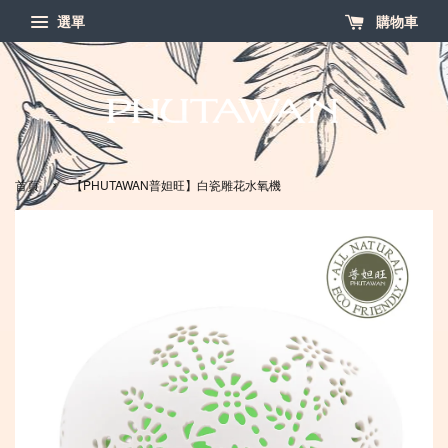
選單
購物車
›
首頁
【PHUTAWAN普妲旺】白瓷雕花水氧機