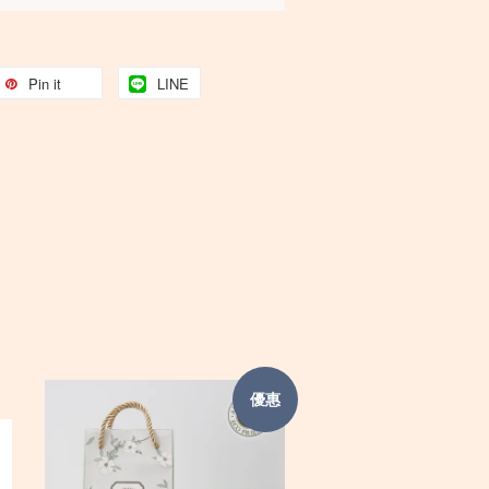
Pin it
LINE
優惠