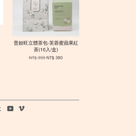
普妲旺立體茶包-芙蓉蜜蘋果紅
茶(10入/盒)
NT$ 399
NT$ 380
agram
Tumblr
YouTube
Vimeo