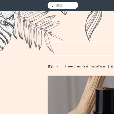
搜尋
›
首頁
【Intree Siam Resin Facial Wa