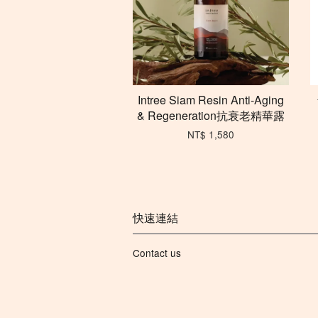
Intree Siam Resin Anti-Aging
& Regeneration抗衰老精華露
NT$ 1,580
快速連結
Contact us