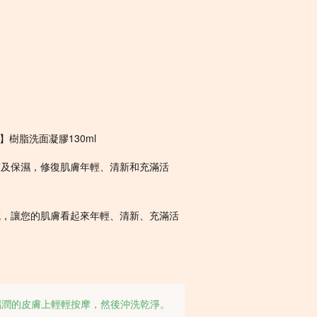
 Wash】樹脂洗面凝膠130ml
膚及保濕，修復肌膚年輕、清新和充滿活
成，讓您的肌膚看起來年輕、清新、充滿活
濕潤的皮膚上輕輕按摩，然後沖洗乾淨。