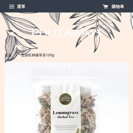
選單
購物車
›
首頁
普妲旺檸檬草茶100g