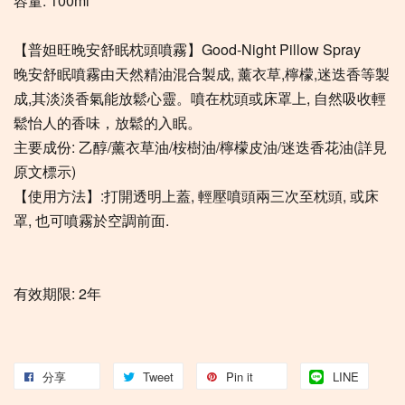
容量: 100ml
【普妲旺晚安舒眠枕頭噴霧】Good-Night Pillow Spray
晚安舒眠噴霧由天然精油混合製成, 薰衣草,檸檬,迷迭香等製
成,其淡淡香氣能放鬆心靈。噴在枕頭或床罩上, 自然吸收輕
鬆怡人的香味，放鬆的入眠。
主要成份: 乙醇/薰衣草油/桉樹油/檸檬皮油/迷迭香花油(詳見
原文標示)
【使用方法】:打開透明上蓋, 輕壓噴頭兩三次至枕頭, 或床
罩, 也可噴霧於空調前面.
有效期限: 2年
分享
Tweet
Pin it
LINE