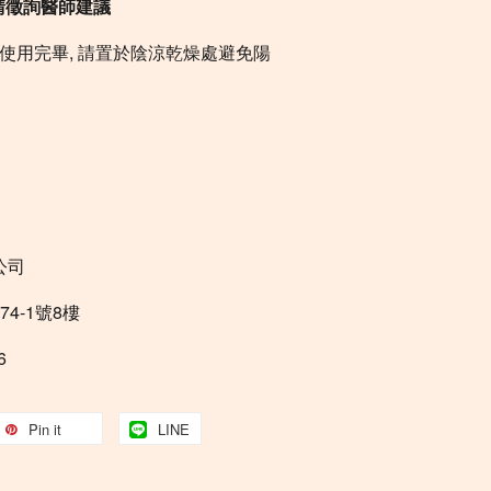
請徵詢醫師建議
使用完畢, 請置於陰涼乾燥處避免陽
公司
4-1號8樓
6
Pin it
LINE