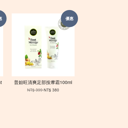
惠
優惠
t
普妲旺清爽足部按摩霜100ml
NT$ 399
NT$ 380