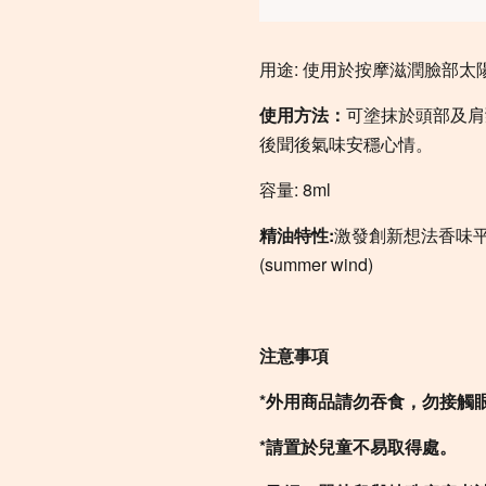
用途: 使用於按摩滋潤臉部太
使用方法：
可塗抹於頭部及肩
後聞後氣味安穩心情。
容量: 8ml
精油特性:
激發創新想法香味
(summer wind)
注意事項
*外用商品請勿吞食，勿接觸
*請置於兒童不易取得處。