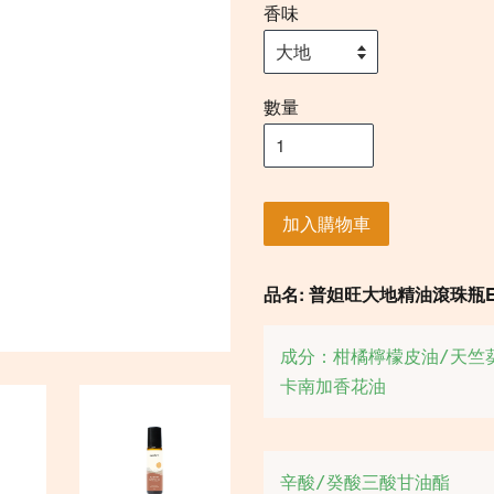
香味
數量
加入購物車
品名:
普妲旺大地精油滾珠瓶Earthy E
成分：柑橘檸檬皮油/天竺
卡南加香花油
辛酸/癸酸三酸甘油酯