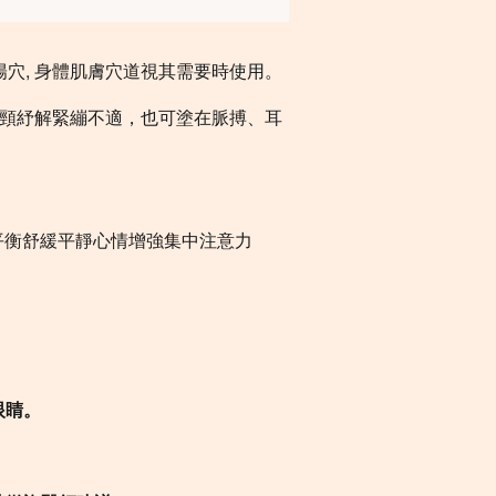
陽穴, 身體肌膚穴道視其需要時使用。
頸紓解緊繃不適，也可塗在脈搏、耳
平衡舒緩平靜心情增強集中注意力
眼睛。