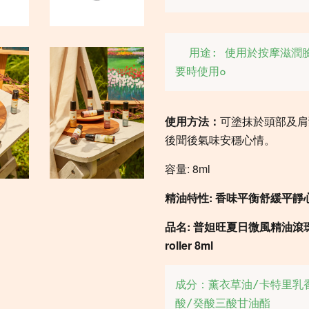
  用途: 使用於按摩滋潤臉部太陽穴, 身體肌膚穴道視其需
要時使用๐
使用方法：
可塗抹於頭部及肩
後聞後氣味安穩心情。
容量: 8ml
精油特性: 香味平衡舒緩平靜心
品名: 普妲旺夏日微風精油滾
roller 8ml
成分：薰衣草油/卡特里乳
酸/癸酸三酸甘油酯