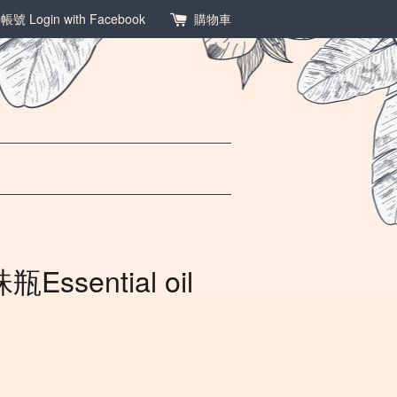
冊帳號
Login with Facebook
購物車
sential oil