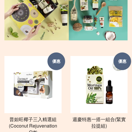
優惠
優惠
普妲旺椰子三入精選組
週慶特惠一搭一組合(緊實
(Coconut Rejuvenation
拉提組)